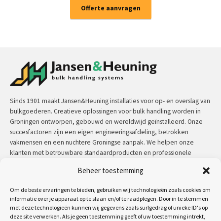
Offerte aanvragen
Sinds 1901 maakt Jansen&Heuning installaties voor op- en overslag van
bulkgoederen. Creatieve oplossingen voor bulk handling worden in
Groningen ontworpen, gebouwd en wereldwijd geïnstalleerd. Onze
succesfactoren zijn een eigen engineeringsafdeling, betrokken
vakmensen en een nuchtere Groningse aanpak. We helpen onze
klanten met betrouwbare standaardproducten en professionele
maatwerkoplossingen.
Beheer toestemming
Contact:
+31 (0)50 3126 448
/
sales@jh.nl
Om de beste ervaringen te bieden, gebruiken wij technologieën zoals cookies om
informatie over je apparaat op te slaan en/of te raadplegen. Door in te stemmen
met deze technologieën kunnen wij gegevens zoals surfgedrag of unieke ID's op
lees meer
deze site verwerken. Als je geen toestemming geeft of uw toestemming intrekt,