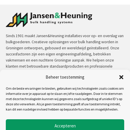
Sinds 1901 maakt Jansen&Heuning installaties voor op- en overslag van
bulkgoederen. Creatieve oplossingen voor bulk handling worden in
Groningen ontworpen, gebouwd en wereldwijd geïnstalleerd. Onze
succesfactoren zijn een eigen engineeringsafdeling, betrokken
vakmensen en een nuchtere Groningse aanpak. We helpen onze
klanten met betrouwbare standaardproducten en professionele
maatwerkoplossingen.
Beheer toestemming
Contact:
+31 (0)50 3126 448
/
sales@jh.nl
Om de beste ervaringen te bieden, gebruiken wij technologieën zoals cookies om
informatie over je apparaat op te slaan en/of te raadplegen. Door in te stemmen
lees meer
met deze technologieën kunnen wij gegevens zoals surfgedrag of unieke ID's op
deze site verwerken. Als je geen toestemming geeft of uw toestemming intrekt,
kan dit een nadelige invloed hebben op bepaalde functies en mogelijkheden.
Volg ons op:
Accepteren