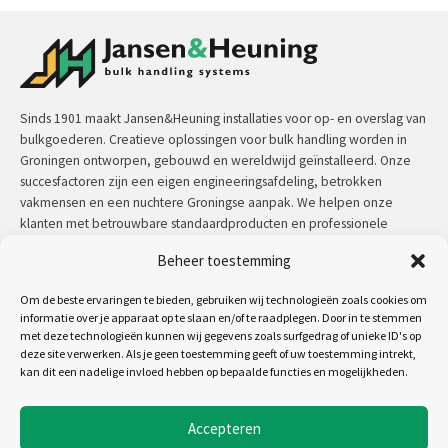
Sinds 1901 maakt Jansen&Heuning installaties voor op- en overslag van
bulkgoederen. Creatieve oplossingen voor bulk handling worden in
Groningen ontworpen, gebouwd en wereldwijd geïnstalleerd. Onze
succesfactoren zijn een eigen engineeringsafdeling, betrokken
vakmensen en een nuchtere Groningse aanpak. We helpen onze
klanten met betrouwbare standaardproducten en professionele
maatwerkoplossingen.
Beheer toestemming
Contact:
+31 (0)50 3126 448
/
sales@jh.nl
Om de beste ervaringen te bieden, gebruiken wij technologieën zoals cookies om
informatie over je apparaat op te slaan en/of te raadplegen. Door in te stemmen
met deze technologieën kunnen wij gegevens zoals surfgedrag of unieke ID's op
lees meer
deze site verwerken. Als je geen toestemming geeft of uw toestemming intrekt,
kan dit een nadelige invloed hebben op bepaalde functies en mogelijkheden.
Volg ons op:
Accepteren