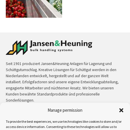
Seit 1901 produziert Jansen&Heuning Anlagen für Lagerung und
Schüttgutumschlag. Kreative Lösungen für Schüttgut werden in den
Niederlanden entwickelt, hergestellt und auf der ganzen Welt
installiert. Erfolgsfactoren sind unsere eigene Entwicklungsabteilung,
engagierte Mitarbeiter und nüchterner Ansatz. Wir bieten unseren
Kunden bewährte Standardprodukte únd professionelle
Sonderlösungen.
Manage permission
Kontakt:
+31 (0)50 3126 448
/
sales@jh.nl
To provide the best experiences, we use technologies like cookies to store and/or
mehr lesen
access device information. Consenting to these technologies will allow us to