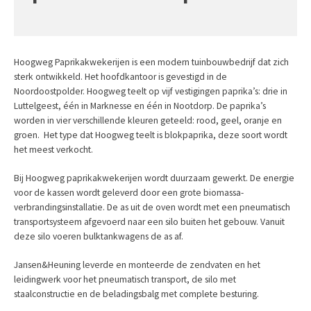
Hoogweg Paprikakwekerijen is een modern tuinbouwbedrijf dat zich
sterk ontwikkeld. Het hoofdkantoor is gevestigd in de
Noordoostpolder. Hoogweg teelt op vijf vestigingen paprika’s: drie in
Luttelgeest, één in Marknesse en één in Nootdorp. De paprika’s
worden in vier verschillende kleuren geteeld: rood, geel, oranje en
groen. Het type dat Hoogweg teelt is blokpaprika, deze soort wordt
het meest verkocht.
Bij Hoogweg paprikakwekerijen wordt duurzaam gewerkt. De energie
voor de kassen wordt geleverd door een grote biomassa-
verbrandingsinstallatie. De as uit de oven wordt met een pneumatisch
transportsysteem afgevoerd naar een silo buiten het gebouw. Vanuit
deze silo voeren bulktankwagens de as af.
Jansen&Heuning leverde en monteerde de zendvaten en het
leidingwerk voor het pneumatisch transport, de silo met
staalconstructie en de beladingsbalg met complete besturing.