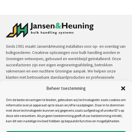
Sinds 1901 maakt Jansen&Heuning installaties voor op- en overslag van
bulkgoederen. Creatieve oplossingen voor bulk handling worden in
Groningen ontworpen, gebouwd en wereldwijd geïnstalleerd. Onze
succesfactoren zijn een eigen engineeringsafdeling, betrokken
vakmensen en een nuchtere Groningse aanpak. We helpen onze
klanten met betrouwbare standaardproducten en professionele
maatwerkoplossingen.
Beheer toestemming
Contact:
+31 (0)50 3126 448
/
sales@jh.nl
Om de beste ervaringen te bieden, gebruiken wij technologieën zoals cookies om
informatie over je apparaat op te slaan en/of te raadplegen. Door in te stemmen
lees meer
met deze technologieën kunnen wij gegevens zoals surfgedrag of unieke ID's op
deze site verwerken. Als je geen toestemming geeft of uw toestemming intrekt,
kan dit een nadelige invloed hebben op bepaalde functies en mogelijkheden.