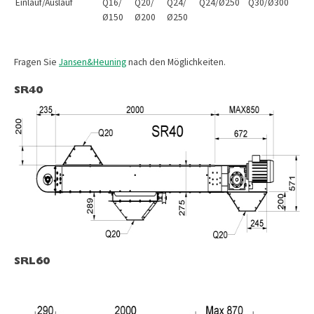
Einlauf/Auslauf
Q16/
Q20/
Q24/
Q24/Ø250
Q30/Ø300
Ø150
Ø200
Ø250
Fragen Sie
Jansen&Heuning
nach den Möglichkeiten.
SR40
SRL60