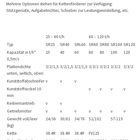
Mehrere Optionen stehen für Kettenförderer zur Verfügung:
Stützgerüste, Aufgabetrichter, Schieber zur Leistungseinstellung, etc.
25 – 60 t/h
60 – 120 t/h
Typ
SR25
SR40
SRL60
SR60
SR80
SR100
SR120
Kapazität in t/h*
25
40
60
60
80
100
120
0,5m/s
Plattendichte
3/2/1,5
3/2/1,5
3/2/1,5
3/3/2
3/3/2
3/3/2
3/3/2
unten, seitlich, oben
Kunststoffabschreifer
v
v
v
Kunststoffsockel 10
v
v
v
v
mm
Keilriemantrieb
v
v
Getriebmotor
v
v
v
v
v
v
v
Gewicht voll/leer
24/36
30/61
34/76
52/102
57-119
(kg)
Kette
38.4R
38.4R
38.4R
FV125