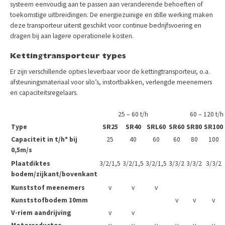
systeem eenvoudig aan te passen aan veranderende behoeften of
toekomstige uitbreidingen. De energiezuinige en stille werking maken
deze transporteur uiterst geschikt voor continue bedrijfsvoering en
dragen bij aan lagere operationele kosten.
Kettingtransporteur types
Er zijn verschillende opties leverbaar voor de kettingtransporteur, o.a.
afsteuningsmateriaal voor silo’s, instortbakken, verlengde meenemers
en capaciteitsregelaars.
25 – 60 t/h
60 – 120 t/h
Type
SR25
SR40
SRL60
SR60
SR80
SR100
Capaciteit in t/h* bij
25
40
60
60
80
100
0,5m/s
Plaatdiktes
3/2/1,5
3/2/1,5
3/2/1,5
3/3/2
3/3/2
3/3/2
bodem/zijkant/bovenkant
Kunststof meenemers
v
v
v
Kunststofbodem 10mm
v
v
v
V-riem aandrijving
v
v