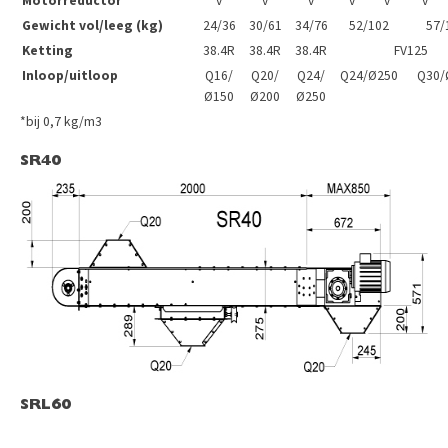
Motorreductor
v
v
v
v
v
v
Gewicht vol/leeg (kg)
24/36
30/61
34/76
52/102
57/
Ketting
38.4R
38.4R
38.4R
FV125
Inloop/uitloop
Q16/
Q20/
Q24/
Q24/Ø250
Q30/
Ø150
Ø200
Ø250
*bij 0,7 kg/m3
SR40
SRL60