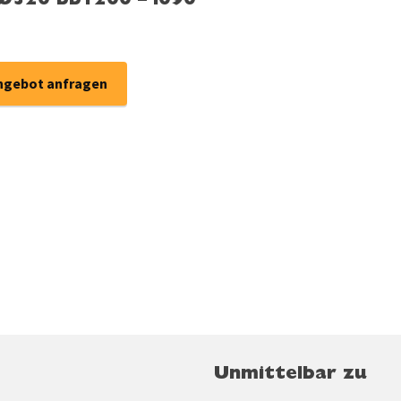
 Ø320 bb1200 – i090
ngebot anfragen
Unmittelbar zu