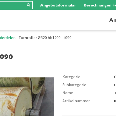
Angebotsformular
Berechnungen F
An
nderdelen
-
Turnroller Ø320 bb1200 – i090
I090
Kategorie
G
Subkategorie
G
Name
T
Artikelnummer