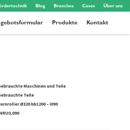
ördertechnik
Blog
Branches
Cases
Über uns
gebotsformular
Produkte
Kontakt
ebrauchte Maschinen und Teile
ebrauchte Teile
urnroller Ø320 bb1200 – i090
INRUIL090