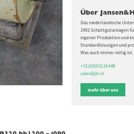
Über Jansen&
Das niederländische Unte
1901 Schüttgutanlagen fü
eigener Produktion und ei
Standardlösungen und pro
Was auch immer nötig ist.
+31(0)503126448
sales@jh.nl
mehr über uns