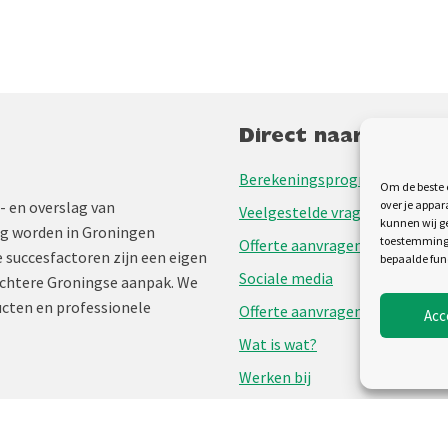
Direct naar
Berekeningsprogramma
Om de beste e
- en overslag van
over je appar
Veelgestelde vragen
kunnen wij ge
ng worden in Groningen
toestemming 
Offerte aanvragen
 succesfactoren zijn een eigen
bepaalde fun
Sociale media
chtere Groningse aanpak. We
cten en professionele
Offerte aanvragen
Acc
Wat is wat?
Werken bij
Producten
Over ons