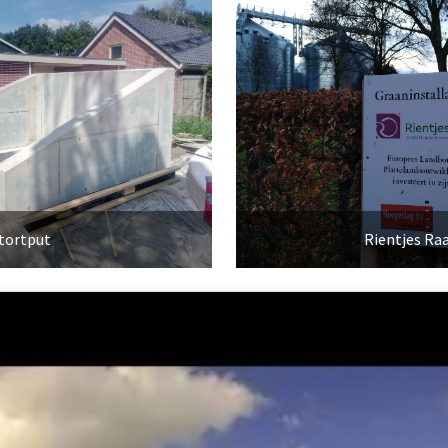
tortput
Rientjes Ra