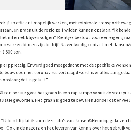
edrijf zo efficiënt mogelijk werken, met minimale transportbewe
graan, en graan uit de regio zelf wilden kunnen opslaan. “Ik kend
n het internet blijven volgen.” Rientjes besloot voor een eigen gr
nnen werken binnen zijn bedrijf. Na veelvuldig contact met Jans
 1.600 ton.
 erg prettig. Er werd goed meegedacht met de specifieke wensen 
 de bouw door het coronavirus vertraagd werd, is er alles aan ged
n opslaan; dat is gelukt.”
0 ton per uur gaat het graan in een rap tempo vanuit de stortput de
allatie geworden. Het graan is goed te bewaren zonder dat er veel 
: “Ik ben blij dat ik voor deze silo’s van Jansen&Heuning gekozen 
el. Ook in de nazorg en het leveren van kennis over het gebruik van