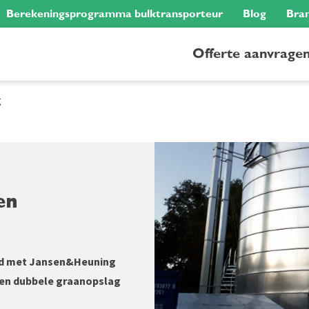
Berekeningsprogramma bulktransporteur
Blog
Bra
Offerte aanvrage
g
en
end met Jansen&Heuning
n een dubbele graanopslag