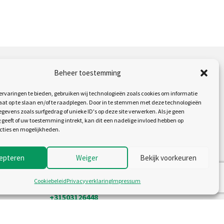
Contact
Beheer toestemming
Jansen&Heuning
rvaringen te bieden, gebruiken wij technologieën zoals cookies om informatie
aat op te slaan en/of te raadplegen. Door in te stemmen met deze technologieën
Duinkerkenstraat 11
gevens zoals surfgedrag of unieke ID's op deze site verwerken. Als je geen
geeft of uw toestemming intrekt, kan dit een nadelige invloed hebben op
9723 BN Groningen
cties en mogelijkheden.
The Netherlands
epteren
Weiger
Bekijk voorkeuren
KVK: 02043931
BTW: NL009020561B01
Cookiebeleid
Privacyverklaring
Impressum
+31503126448
sales@jh.nl