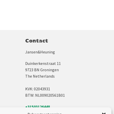
Contact
Jansen&Heuning
Duinkerkenstraat 11
9723 BN Groningen
The Netherlands
KVK: 02043931
BTW: NL009020561B01
+31503126448
sales@jh.nl