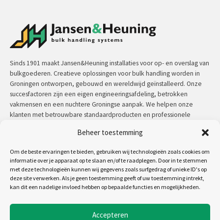
Sinds 1901 maakt Jansen&Heuning installaties voor op- en overslag van
bulkgoederen. Creatieve oplossingen voor bulk handling worden in
Groningen ontworpen, gebouwd en wereldwijd geïnstalleerd. Onze
succesfactoren zijn een eigen engineeringsafdeling, betrokken
vakmensen en een nuchtere Groningse aanpak. We helpen onze
klanten met betrouwbare standaardproducten en professionele
maatwerkoplossingen.
Beheer toestemming
Contact:
+31 (0)50 3126 448
/
sales@jh.nl
Om de beste ervaringen te bieden, gebruiken wij technologieën zoals cookies om
informatie over je apparaat op te slaan en/of te raadplegen. Door in te stemmen
met deze technologieën kunnen wij gegevens zoals surfgedrag of unieke ID's op
lees meer
deze site verwerken. Als je geen toestemming geeft of uw toestemming intrekt,
kan dit een nadelige invloed hebben op bepaalde functies en mogelijkheden.
Volg ons op:
Accepteren