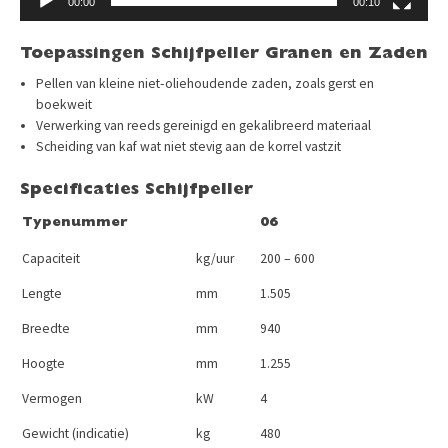
00:00
00:10
Toepassingen Schijfpeller Granen en Zaden
Pellen van kleine niet‑oliehoudende zaden, zoals gerst en
boekweit
Verwerking van reeds gereinigd en gekalibreerd materiaal
Scheiding van kaf wat niet stevig aan de korrel vastzit
Specificaties Schijfpeller
Typenummer
06
Capaciteit
kg/uur
200 – 600
Lengte
mm
1.505
Breedte
mm
940
Hoogte
mm
1.255
Vermogen
kW
4
Gewicht (indicatie)
kg
480