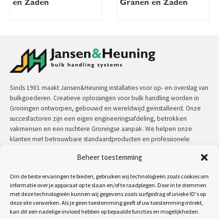
en Zaden
Granen en Zaden
Sinds 1901 maakt Jansen&Heuning installaties voor op- en overslag van
bulkgoederen. Creatieve oplossingen voor bulk handling worden in
Groningen ontworpen, gebouwd en wereldwijd geïnstalleerd. Onze
succesfactoren zijn een eigen engineeringsafdeling, betrokken
vakmensen en een nuchtere Groningse aanpak. We helpen onze
klanten met betrouwbare standaardproducten en professionele
maatwerkoplossingen.
Beheer toestemming
Contact:
+31 (0)50 3126 448
/
sales@jh.nl
Om de beste ervaringen te bieden, gebruiken wij technologieën zoals cookies om
informatie over je apparaat op te slaan en/of te raadplegen. Door in te stemmen
met deze technologieën kunnen wij gegevens zoals surfgedrag of unieke ID's op
lees meer
deze site verwerken. Als je geen toestemming geeft of uw toestemming intrekt,
kan dit een nadelige invloed hebben op bepaalde functies en mogelijkheden.