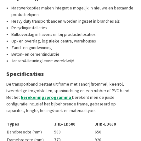
Maatwerkopties maken integratie mogelijk in nieuwe en bestaande
productielijnen.
Heavy duty transportbanden worden ingezet in branches als:
Recyclinginstallaties
Bulkoverslag in havens en bij productielocaties
Op- en overslag, logistieke centra, warehouses
Zand- en grindwinning
Beton- en cementindustrie
Jansen&Heuning levert wereldwijd.
Specificaties
De transportband bestaat uit frame met aandrijftrommel, keerrol,
tweedelige trogrolstellen, spaninrichting en een rubber of PVC band.
Met het
berekeningsprogramma
berekent men de juiste
configuratie inclusief het bijbehorende frame, gebaseerd op
capaciteit, lengte, hellingshoek en materiaaltype.
Types
JHB-LD500
JHB-LD650
Bandbreedte (mm)
500
650
Framebreedte (mm)
770
920