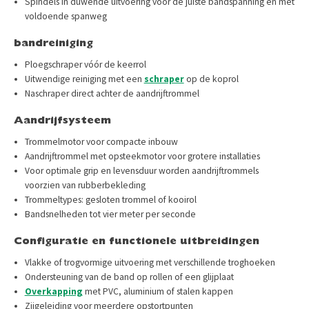
Spindels in duwende uitvoering voor de juiste bandspanning en met
voldoende spanweg
bandreiniging
Ploegschraper vóór de keerrol
Uitwendige reiniging met een
schraper
op de koprol
Naschraper direct achter de aandrijftrommel
Aandrijfsysteem
Trommelmotor voor compacte inbouw
Aandrijftrommel met opsteekmotor voor grotere installaties
Voor optimale grip en levensduur worden aandrijftrommels
voorzien van rubberbekleding
Trommeltypes: gesloten trommel of kooirol
Bandsnelheden tot vier meter per seconde
Configuratie en functionele uitbreidingen
Vlakke of trogvormige uitvoering met verschillende troghoeken
Ondersteuning van de band op rollen of een glijplaat
Overkapping
met PVC, aluminium of stalen kappen
Zijgeleiding voor meerdere opstortpunten