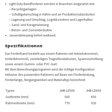
Light Duty Bandförderer werden in Branchen eingesetzt wie:
– Recyclinganlagen
– Schüttgutumschlag in Häfen und an Produktionsstandorten
– Lagerung und Umschlag, Logistikzentren und Lagerhallen
– Sand- und Kiesgewinnung
– Beton- und Zementindustrie
Jansen&Heuning liefert weltweit.
Spezifikationen
Das Förderband besteht aus einem Rahmen mit Antriebstrommel,
Umlenktrommel, zweiteiligen Tragrollenstationen, Spannvorrichtung
sowie einem Gummi- oder PVC-Gurt.
Mit dem Berechnungsprogramm wird die richtige Konfiguration
inklusive des passenden Rahmens auf Basis von Förderleistung,
Förderlänge, Neigungswinkel und Materialtyp berechnet.
Typen
JHB-LD500
JHB-LD650
Gurtbreite (mm)
500
650
Rahmenbreite (mm)
770
920