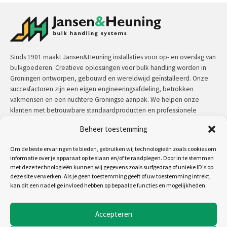
Sinds 1901 maakt Jansen&Heuning installaties voor op- en overslag van
bulkgoederen. Creatieve oplossingen voor bulk handling worden in
Groningen ontworpen, gebouwd en wereldwijd geïnstalleerd. Onze
succesfactoren zijn een eigen engineeringsafdeling, betrokken
vakmensen en een nuchtere Groningse aanpak. We helpen onze
klanten met betrouwbare standaardproducten en professionele
maatwerkoplossingen.
Beheer toestemming
Contact:
+31 (0)50 3126 448
/
sales@jh.nl
Om de beste ervaringen te bieden, gebruiken wij technologieën zoals cookies om
informatie over je apparaat op te slaan en/of te raadplegen. Door in te stemmen
met deze technologieën kunnen wij gegevens zoals surfgedrag of unieke ID's op
lees meer
deze site verwerken. Als je geen toestemming geeft of uw toestemming intrekt,
kan dit een nadelige invloed hebben op bepaalde functies en mogelijkheden.
Volg ons op:
Accepteren