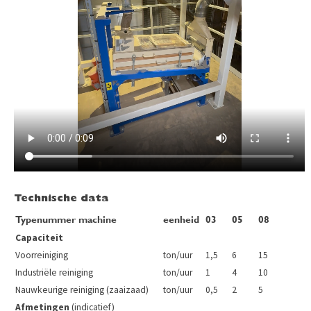
Technische data
Typenummer machine
eenheid
03
05
08
Capaciteit
Voorreiniging
ton/uur
1,5
6
15
Industriële reiniging
ton/uur
1
4
10
Nauwkeurige reiniging (zaaizaad)
ton/uur
0,5
2
5
Afmetingen
(indicatief)