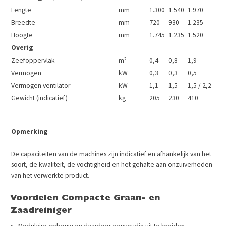
Lengte
mm
1.300
1.540
1.970
Breedte
mm
720
930
1.235
Hoogte
mm
1.745
1.235
1.520
Overig
Zeefoppervlak
m²
0,4
0,8
1,9
Vermogen
kW
0,3
0,3
0,5
Vermogen ventilator
kW
1,1
1,5
1,5 / 2,2
Gewicht (indicatief)
kg
205
230
410
Opmerking
De capaciteiten van de machines zijn indicatief en afhankelijk van het
soort, de kwaliteit, de vochtigheid en het gehalte aan onzuiverheden
van het verwerkte product.
Voordelen Compacte Graan- en
Zaadreiniger