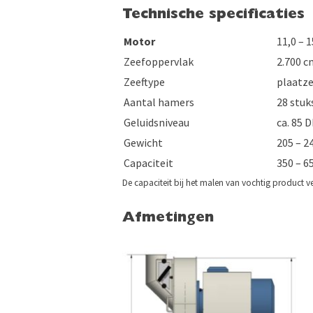
Technische specificaties
Motor
11,0 – 
Zeefoppervlak
2.700 c
Zeeftype
plaatze
Aantal hamers
28 stuk
Geluidsniveau
ca. 85 D
Gewicht
205 – 24
Capaciteit
350 – 6
De capaciteit bij het malen van vochtig product v
Afmetingen