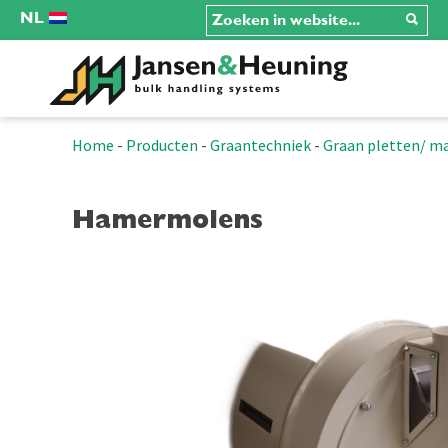
NL
Home
-
Producten
-
Graantechniek
-
Graan pletten/ m
Hamermolens