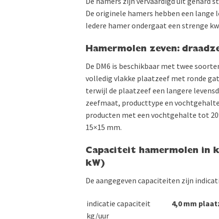
De hamers zijn vervaardigd uit gehard st
De originele hamers hebben een lange 
Iedere hamer ondergaat een strenge kwa
Hamermolen zeven: draadze
De DM6 is beschikbaar met twee soorten
volledig vlakke plaatzeef met ronde gate
terwijl de plaatzeef een langere levensd
zeefmaat, producttype en vochtgehalte
producten met een vochtgehalte tot 20%
15×15 mm.
Capaciteit hamermolen in 
kW)
De aangegeven capaciteiten zijn indicati
indicatie capaciteit
4,0 mm plaat
kg/uur