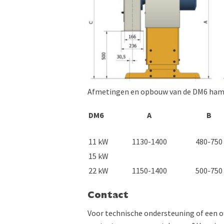
Afmetingen en opbouw van de DM6 hame
DM6
A
B
11 kW
1130-1400
480-750
15 kW
22 kW
1150-1400
500-750
Contact
Voor technische ondersteuning of een o