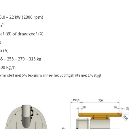
15,0 – 22 kW (2800 rpm)
m²
ef (Ø) of draadzeef (◊)
s
b (A)
5 – 255 – 270 – 315 kg
500 kg/h
ermindert met 5% telkens wanneer het vochtgehalte met 1% stijgt.