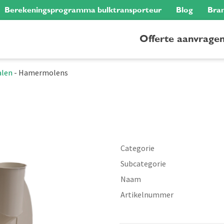
Berekeningsprogramma bulktransporteur
Blog
Bra
Offerte aanvrage
alen
-
Hamermolens
Categorie
Subcategorie
Naam
Artikelnummer