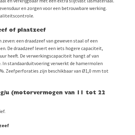
aal en verkrijgbaar met een extra slijtvast lasmateriaal.
levensduur en zorgen voor een betrouwbare werking.
liteitscontrole.
ef of plaatzeef
 zeven: een draadzeef van geweven staal of een
n. De draadzeef levert een iets hogere capaciteit,
uur heeft. De verwerkingscapaciteit hangt af van
. In standaarduitvoering verwerkt de hamermolen
. Zeefperforaties zijn beschikbaar van Ø1,0 mm tot
kg/u (motorvermogen van 11 tot 22
ef.
zeef