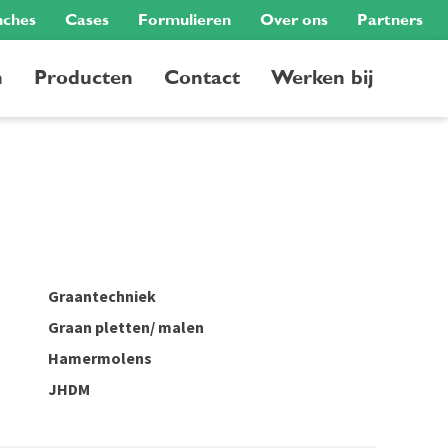
nches
Cases
Formulieren
Over ons
Partners
n
Producten
Contact
Werken bij
Graantechniek
Graan pletten/ malen
Hamermolens
JHDM