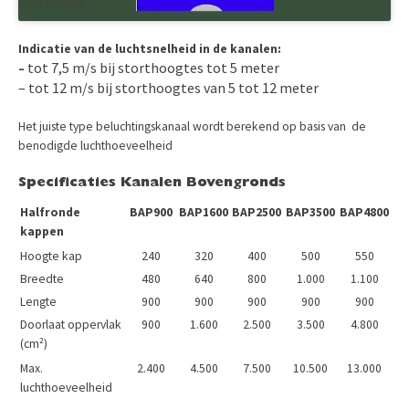
lucht verdrijft.
Indicatie van de luchtsnelheid in de kanalen:
tot 7,5 m/s bij storthoogtes tot 5 meter
–
– tot 12 m/s bij storthoogtes van 5 tot 12 meter
Het juiste type beluchtingskanaal wordt berekend op basis van de
benodigde luchthoeveelheid
Specificaties Kanalen Bovengronds
Halfronde
BAP900
BAP1600
BAP2500
BAP3500
BAP4800
kappen
Hoogte kap
240
320
400
500
550
Breedte
480
640
800
1.000
1.100
Lengte
900
900
900
900
900
Doorlaat oppervlak
900
1.600
2.500
3.500
4.800
(cm²)
Max.
2.400
4.500
7.500
10.500
13.000
luchthoeveelheid