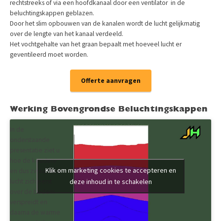
rechtstreeks of via een hoofdkanaal door een ventilator in de
beluchtingskappen geblazen.
Door het slim opbouwen van de kanalen wordt de lucht gelijkmatig
over de lengte van het kanaal verdeeld.
Het vochtgehalte van het graan bepaalt met hoeveel lucht er
geventileerd moet worden.
Offerte aanvragen
Werking Bovengrondse Beluchtingskappen
In de
onderstaande
presentatie ziet u
hoe de koudere
Klik om marketing cookies te accepteren en
en dus zwaardere
lucht zich eerst
deze inhoud in te schakelen
over de bodem
verspreidt en
daarna de warme