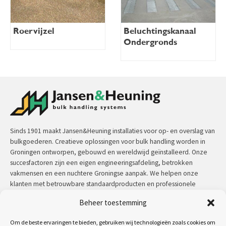
Roervijzel
Beluchtingskanaal
Ondergronds
Sinds 1901 maakt Jansen&Heuning installaties voor op- en overslag van
bulkgoederen. Creatieve oplossingen voor bulk handling worden in
Groningen ontworpen, gebouwd en wereldwijd geïnstalleerd. Onze
succesfactoren zijn een eigen engineeringsafdeling, betrokken
vakmensen en een nuchtere Groningse aanpak. We helpen onze
klanten met betrouwbare standaardproducten en professionele
maatwerkoplossingen.
Beheer toestemming
Contact:
+31 (0)50 3126 448
/
sales@jh.nl
Om de beste ervaringen te bieden, gebruiken wij technologieën zoals cookies om