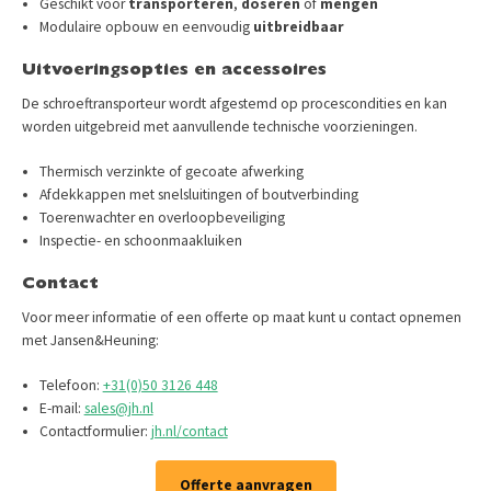
Geschikt voor
transporteren
,
doseren
of
mengen
Modulaire opbouw en eenvoudig
uitbreidbaar
Uitvoeringsopties en accessoires
De schroeftransporteur wordt afgestemd op procescondities en kan
worden uitgebreid met aanvullende technische voorzieningen.
Thermisch verzinkte of gecoate afwerking
Afdekkappen met snelsluitingen of boutverbinding
Toerenwachter en overloopbeveiliging
Inspectie- en schoonmaakluiken
Contact
Voor meer informatie of een offerte op maat kunt u contact opnemen
met Jansen&Heuning:​
Telefoon:
+31(0)50 3126 448
E-mail:
sales@jh.nl
Contactformulier:
jh.nl/contact
Offerte aanvragen