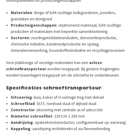
omloopsnelheid en producteigenschappen.
Materialen
: droge of licht vochtige bulkgoederen, poeders,
granulaten en stortgoed
Producteigenschappen
: vrijstromend materiaal, licht vochtige
producten of materialen met beperkte samenklontering
Sectoren
: voedingsmiddelenindustrie, diervoederproductie,
chemische industrie, kunstmestproductie en opslag,
mineralenverwerking, bouwstoffenindustrie en recyclingprocessen
Voor plakkerige of vezelige materialen kan een
asloze
schroeftransporteur
worden toegepast. Bij grotere troglengtes
worden tussenlagers toegepast om de schroefas te ondersteunen.
Specificaties schroeftransporteur
Uitvoering
: buis, koker of U-vormige trog met deksel
Schroefblad
: St37, roestvast staal of slijtvast staal
Constructie
: uitvoering met centrale as of asloos lint
Diameter schroeflint
: 220 t/m 1.200 mm
Aandrijving
: opsteekmotorreductor, configureerbaar op aanvraag
Koppeling
: aandrijving rechtstreeks of via flensverbinding