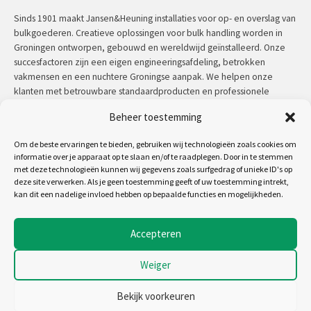
Sinds 1901 maakt Jansen&Heuning installaties voor op- en overslag van
bulkgoederen. Creatieve oplossingen voor bulk handling worden in
Groningen ontworpen, gebouwd en wereldwijd geïnstalleerd. Onze
succesfactoren zijn een eigen engineeringsafdeling, betrokken
vakmensen en een nuchtere Groningse aanpak. We helpen onze
klanten met betrouwbare standaardproducten en professionele
maatwerkoplossingen.
Beheer toestemming
Contact:
+31 (0)50 3126 448
/
sales@jh.nl
Om de beste ervaringen te bieden, gebruiken wij technologieën zoals cookies om
informatie over je apparaat op te slaan en/of te raadplegen. Door in te stemmen
met deze technologieën kunnen wij gegevens zoals surfgedrag of unieke ID's op
lees meer
deze site verwerken. Als je geen toestemming geeft of uw toestemming intrekt,
kan dit een nadelige invloed hebben op bepaalde functies en mogelijkheden.
Volg ons op:
Accepteren
Weiger
Copyright 2026 - Jansen&Heuning
Algemene voorwaarden
Bekijk voorkeuren
Disclaimer