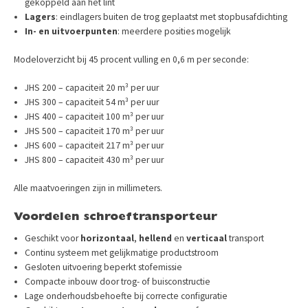
gekoppeld aan het lint
Lagers
: eindlagers buiten de trog geplaatst met stopbusafdichting
In- en uitvoerpunten
: meerdere posities mogelijk
Modeloverzicht bij 45 procent vulling en 0,6 m per seconde:
JHS 200 – capaciteit 20 m³ per uur
JHS 300 – capaciteit 54 m³ per uur
JHS 400 – capaciteit 100 m³ per uur
JHS 500 – capaciteit 170 m³ per uur
JHS 600 – capaciteit 217 m³ per uur
JHS 800 – capaciteit 430 m³ per uur
Alle maatvoeringen zijn in millimeters.
Voordelen schroeftransporteur
Geschikt voor
horizontaal
,
hellend
en
verticaal
transport
Continu systeem met gelijkmatige productstroom
Gesloten uitvoering beperkt stofemissie
Compacte inbouw door trog- of buisconstructie
Lage onderhoudsbehoefte bij correcte configuratie