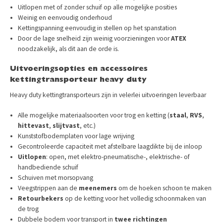
Uitlopen met of zonder schuif op alle mogelijke posities
Weinig en eenvoudig onderhoud
Kettingspanning eenvoudig in stellen op het spanstation
Door de lage snelheid zijn weinig voorzieningen voor
ATEX
noodzakelijk, als dit aan de orde is.
Uitvoeringsopties en accessoires
kettingtransporteur heavy duty
Heavy duty kettingtransporteurs zijn in velerlei uitvoeringen leverbaar
Alle mogelijke materiaalsoorten voor trog en ketting (
staal
,
RVS
,
hittevast
,
slijtvast
, etc.)
Kunststofbodemplaten voor lage wrijving
Gecontroleerde capaciteit met afstelbare laagdikte bij de inloop
Uitlopen
: open, met elektro-pneumatische-, elektrische- of
handbediende schuif
Schuiven met morsopvang
Veegstrippen aan de
meenemers
om de hoeken schoon te maken
Retourbekers
op de ketting voor het volledig schoonmaken van
de trog
Dubbele bodem voor transport in
twee
richtingen