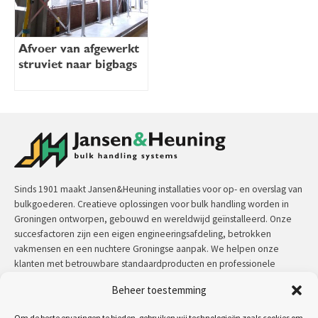
Afvoer van afgewerkt
struviet naar bigbags
Sinds 1901 maakt Jansen&Heuning installaties voor op- en overslag van
bulkgoederen. Creatieve oplossingen voor bulk handling worden in
Groningen ontworpen, gebouwd en wereldwijd geïnstalleerd. Onze
succesfactoren zijn een eigen engineeringsafdeling, betrokken
vakmensen en een nuchtere Groningse aanpak. We helpen onze
klanten met betrouwbare standaardproducten en professionele
maatwerkoplossingen.
Beheer toestemming
Contact:
+31 (0)50 3126 448
/
sales@jh.nl
Om de beste ervaringen te bieden, gebruiken wij technologieën zoals cookies om