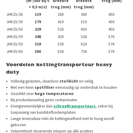
(m³/uur bij v
breedte
breedte
trog (mm)
= 0,5 m/s)
trog (mm)
trog (mm)
JHK25/26
119
280
380
450
JHK25/39
179
410
510
450
JHK25/50
229
520
650
450
JHK35/39
248
420
526
576
JHK35/50
318
530
620
576
JHK35/60
380
630
736
576
Voordelen kettingtransporteur heavy
duty
Volledig gesloten, daardoor
stofdicht
en veilig
Met een klein
spotfilter
eenvoudig op onderdruk te houden
Geschikt voor
hoge temperaturen
Bij productwisseling geen contaminatie
Energievriendelijker dan
schroeftransporteurs
, zeker bij
toepassing van kunststofbodemplaten
Lange levensduur mits de kettingsnelheid niet te hoog wordt
gekozen
Volumetrisch doserende inlopen op alle posities