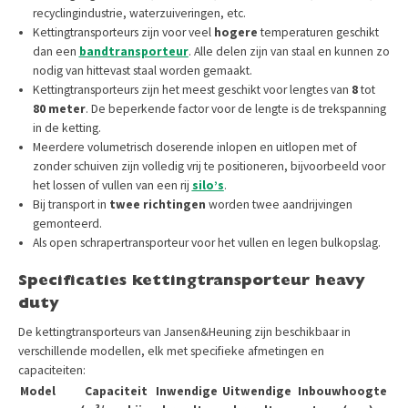
recyclingindustrie, waterzuiveringen, etc.
Kettingtransporteurs zijn voor veel
hogere
temperaturen geschikt
dan een
bandtransporteur
. Alle delen zijn van staal en kunnen zo
nodig van hittevast staal worden gemaakt.
Kettingtransporteurs zijn het meest geschikt voor lengtes van
8
tot
80 meter
. De beperkende factor voor de lengte is de trekspanning
in de ketting.
Meerdere volumetrisch doserende inlopen en uitlopen met of
zonder schuiven zijn volledig vrij te positioneren, bijvoorbeeld voor
het lossen of vullen van een rij
silo’s
.
Bij transport in
twee richtingen
worden twee aandrijvingen
gemonteerd.
Als open schrapertransporteur voor het vullen en legen bulkopslag.
Specificaties kettingtransporteur heavy
duty
De kettingtransporteurs van Jansen&Heuning zijn beschikbaar in
verschillende modellen, elk met specifieke afmetingen en
capaciteiten:
Model
Capaciteit
Inwendige
Uitwendige
Inbouwhoogte