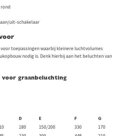
 rond
 aan/uit-schakelaar
 voor
 voor toepassingen waarbij kleinere luchtvolumes
rukopbouw nodig is. Denk hierbij aan het beluchten van
r voor graanbeluchting
C
D
E
F
G
10
180
150/200
330
170
45
230
300
448
210