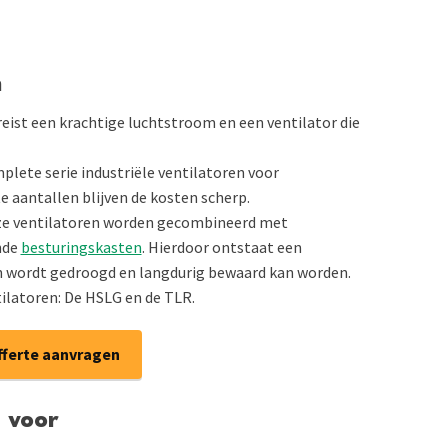
n
eist een krachtige luchtstroom en een ventilator die
lete serie industriële ventilatoren voor
te aantallen blijven de kosten scherp.
ze ventilatoren worden gecombineerd met
nde
besturingskasten
. Hierdoor ontstaat een
 wordt gedroogd en langdurig bewaard kan worden.
ilatoren: De HSLG en de TLR.
fferte aanvragen
t voor