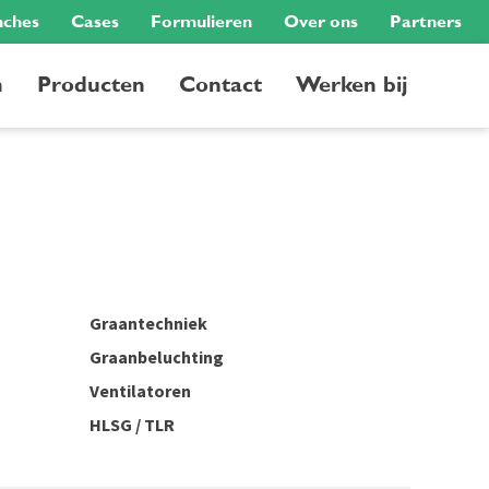
nches
Cases
Formulieren
Over ons
Partners
n
Producten
Contact
Werken bij
Graantechniek
Graanbeluchting
Ventilatoren
HLSG / TLR