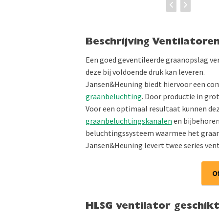
Beschrijving Ventilatore
Een goed geventileerde graanopslag ver
deze bij voldoende druk kan leveren.
Jansen&Heuning biedt hiervoor een comp
graanbeluchting
. Door productie in gro
Voor een optimaal resultaat kunnen de
graanbeluchtingskanalen
en bijbehore
beluchtingssysteem waarmee het graan
Jansen&Heuning levert twee series vent
O
HLSG ventilator geschik