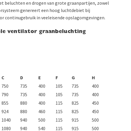
het beluchten en drogen van grote graanpartijen, zowel
torsysteem genereert een hoog luchtdebiet bij
voor continugebruik in veeleisende opslagomgevingen.
ële ventilator graanbeluchting
C
D
E
F
G
H
750
735
400
105
735
400
790
735
400
105
735
400
855
880
400
115
825
450
924
880
460
115
825
450
1040
940
500
115
915
500
1080
940
540
115
915
500