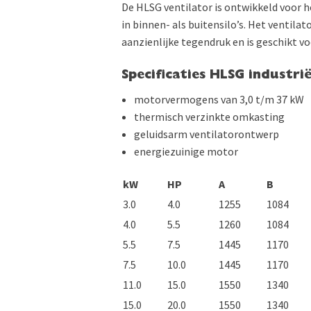
De HLSG ventilator is ontwikkeld voor 
in binnen- als buitensilo’s. Het ventila
aanzienlijke tegendruk en is geschikt 
Specificaties HLSG industri
motorvermogens van 3,0 t/m 37 kW
thermisch verzinkte omkasting
geluidsarm ventilatorontwerp
energiezuinige motor
kW
HP
A
B
3.0
4.0
1255
1084
4.0
5.5
1260
1084
5.5
7.5
1445
1170
7.5
10.0
1445
1170
11.0
15.0
1550
1340
15.0
20.0
1550
1340