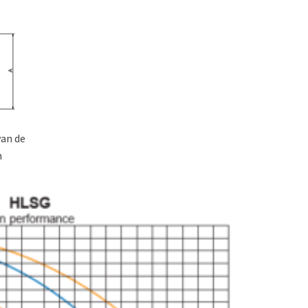
van de
n