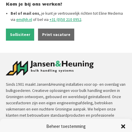
Kom je bij ons werken?
Bel of mail ons,
je kunt je vertrouwelijk richten tot Eline Medema
via
em@jh.nl
of bel via
+
31 (0)50 210 0952
.
Solliciteer
Print vacature
Sinds 1901 maakt Jansen&Heuning installaties voor op- en overslag van
bulkgoederen. Creatieve oplossingen voor bulk handling worden in
Groningen ontworpen, gebouwd en wereldwijd geïnstalleerd. Onze
succesfactoren zijn een eigen engineeringsafdeling, betrokken
vakmensen en een nuchtere Groningse aanpak. We helpen onze
klanten met betrouwbare standaardproducten en professionele
maatwerkoplossingen.
Beheer toestemming