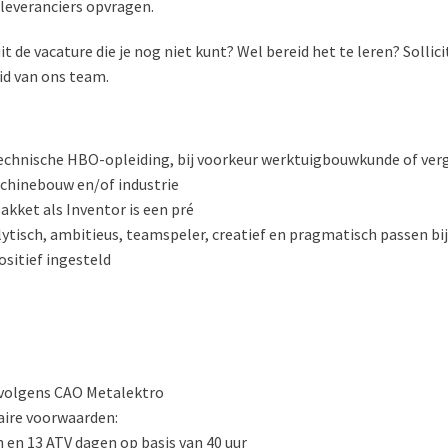
j leveranciers opvragen.
it de vacature die je nog niet kunt? Wel bereid het te leren? Sollic
id van ons team.
technische HBO-opleiding, bij voorkeur werktuigbouwkunde of verg
achinebouw en/of industrie
akket als Inventor is een pré
ytisch, ambitieus, teamspeler, creatief en pragmatisch passen bij
ositief ingesteld
, volgens CAO Metalektro
aire voorwaarden:
 en 13 ATV dagen op basis van 40 uur