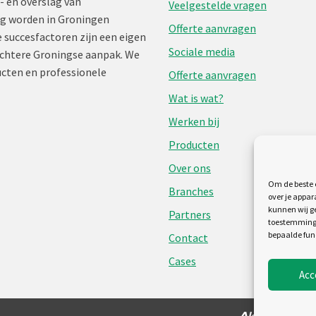
- en overslag van
Veelgestelde vragen
ng worden in Groningen
Offerte aanvragen
 succesfactoren zijn een eigen
Sociale media
chtere Groningse aanpak. We
cten en professionele
Offerte aanvragen
Wat is wat?
Werken bij
Producten
Over ons
Om de beste e
Branches
over je appar
kunnen wij ge
Partners
toestemming 
bepaalde fun
Contact
Cases
Acc
Algemene voo