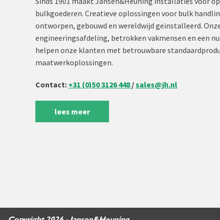
Sinds 1901 maakt Jansen&Heuning installaties voor op
bulkgoederen. Creatieve oplossingen voor bulk handli
ontworpen, gebouwd en wereldwijd geïnstalleerd. Onze
engineeringsafdeling, betrokken vakmensen en een nu
helpen onze klanten met betrouwbare standaardprodu
maatwerkoplossingen.
Contact:
+31 (0)50 3126 448
/
sales@jh.nl
lees meer
Copyright 2026 - Jansen&Heuning