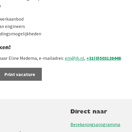
w
t werkaanbod
an engineers
idingsmogelijkheden
ken?
 naar Eline Medema, e-mailadres:
em@jh.nl
,
+31(0)503126448
.
Print vacature
Direct naar
Berekeningsprogramma