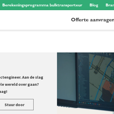
Berekeningsprogramma bulktransporteur
Blog
Bra
Offerte aanvrage
ctengineer. Aan de slag
ele wereld over gaan?
daag!
Stuur door