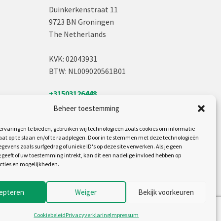
Duinkerkenstraat 11
9723 BN Groningen
The Netherlands
KVK: 02043931
BTW: NL009020561B01
+31503126448
sales@jh.nl
Beheer toestemming
Volg ons op:
rvaringen te bieden, gebruiken wij technologieën zoals cookies om informatie
aat op te slaan en/of te raadplegen. Door in te stemmen met deze technologieën
gevens zoals surfgedrag of unieke ID's op deze site verwerken. Als je geen
geeft of uw toestemming intrekt, kan dit een nadelige invloed hebben op
cties en mogelijkheden.
epteren
Weiger
Bekijk voorkeuren
Cookiebeleid
Privacyverklaring
Impressum
rwaarden
Disclaimer
Cookiebeleid
Privacyverklaring