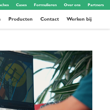
nches
Cases
Formulieren
Over ons
Partners
n
Producten
Contact
Werken bij