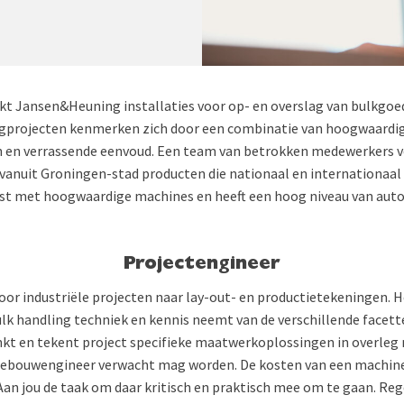
kt Jansen&Heuning installaties voor op- en overslag van bulkgoe
agprojecten kenmerken zich door een combinatie van hoogwaardig
 en verrassende eenvoud. Een team van betrokken medewerkers v
vanuit Groningen-stad producten die nationaal en internationaal
rust met hoogwaardige machines en heeft een hoog niveau van aut
Projectengineer
oor industriële projecten naar lay-out- en productietekeningen. He
ulk handling techniek en kennis neemt van de verschillende facette
nkt en tekent project specifieke maatwerkoplossingen in overleg
nebouwengineer verwacht mag worden. De kosten van een machin
Aan jou de taak om daar kritisch en praktisch mee om te gaan. Reg