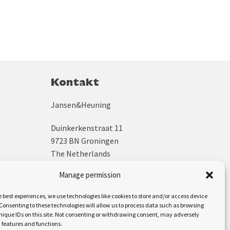
Kontakt
Jansen&Heuning
Duinkerkenstraat 11
9723 BN Groningen
The Netherlands
Manage permission
+31 (0)50 312 64 48
sales@jh.nl
e best experiences, we use technologies like cookies to store and/or access device
Consenting to these technologies will allow us to process data such as browsing
Uns folgen auf:
nique IDs on this site. Not consenting or withdrawing consent, may adversely
n features and functions.