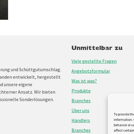
Unmittelbar zu
Viele gestellte Fragen
erung und Schüttgutumschlag.
Angebotsformular
anden entwickelt, hergestellt
Was ist was?
nd unsere eigene
Produkte
chterner Ansatz. Wir bieten
ssionelle Sonderlösungen.
Branches
Über uns
To provide th
Händlers
information. 
behavior or u
Branches
affect certai