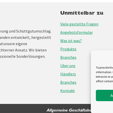
Unmittelbar zu
Viele gestellte Fragen
erung und Schüttgutumschlag.
Angebotsformular
anden entwickelt, hergestellt
Was ist was?
nd unsere eigene
Produkte
chterner Ansatz. Wir bieten
ssionelle Sonderlösungen.
Branches
Über uns
To provide th
information. 
Händlers
behavior or u
affect certai
Branches
Kontakt
A
Allgemeine Geschäftsbedingungen