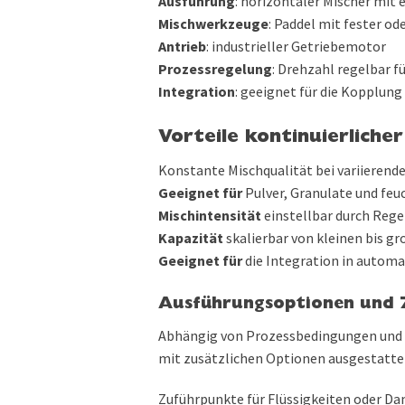
Ausführung
: horizontaler Mischer mit
Mischwerkzeuge
: Paddel mit fester od
Antrieb
: industrieller Getriebemotor
Prozessregelung
: Drehzahl regelbar f
Integration
: geeignet für die Kopplun
Vorteile kontinuierliche
Konstante Mischqualität bei variierend
Geeignet für
Pulver, Granulate und fe
Mischintensität
einstellbar durch Rege
Kapazität
skalierbar von kleinen bis 
Geeignet für
die Integration in automa
Ausführungsoptionen und
Abhängig von Prozessbedingungen und P
mit zusätzlichen Optionen ausgestatte
Zuführpunkte für Flüssigkeiten oder D