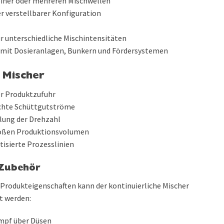
 einer oder mehreren Mischwellen
er verstellbarer Konfiguration
ür unterschiedliche Mischintensitäten
g mit Dosieranlagen, Bunkern und Fördersystemen
r Mischer
er Produktzufuhr
uchte Schüttgutströme
lung der Drehzahl
großen Produktionsvolumen
tisierte Prozesslinien
 Zubehör
rodukteigenschaften kann der kontinuierliche Mischer
t werden:
ampf über Düsen