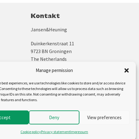
Kontakt
Jansen&Heuning
Duinkerkenstraat 11
9723 BN Groningen
The Netherlands
Manage permission
+31 (0)50 312 64 48
sales@jh.nl
e best experiences, we use technologies like cookies to store and/or access device
Consenting to these technologies will allow us to process data such as browsing
nique IDs on this site. Not consenting or withdrawing consent, may adversely
Uns folgen auf:
n features and functions.
ccept
Deny
View preferences
Cookie policy
Privacy statement
Impressum
Cookiebeleid (EU)
Disclaimer
Privacyverklaring (EU)