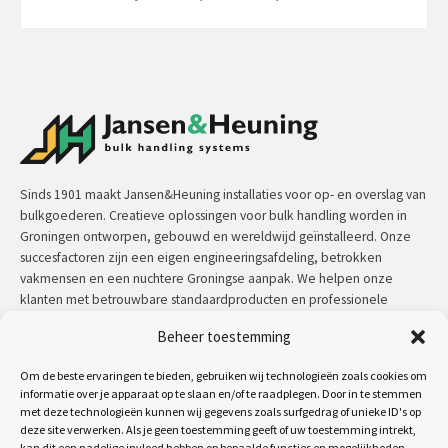
Sinds 1901 maakt Jansen&Heuning installaties voor op- en overslag van
bulkgoederen. Creatieve oplossingen voor bulk handling worden in
Groningen ontworpen, gebouwd en wereldwijd geïnstalleerd. Onze
succesfactoren zijn een eigen engineeringsafdeling, betrokken
vakmensen en een nuchtere Groningse aanpak. We helpen onze
klanten met betrouwbare standaardproducten en professionele
maatwerkoplossingen.
Beheer toestemming
Contact:
+31 (0)50 3126 448
/
sales@jh.nl
Om de beste ervaringen te bieden, gebruiken wij technologieën zoals cookies om
informatie over je apparaat op te slaan en/of te raadplegen. Door in te stemmen
met deze technologieën kunnen wij gegevens zoals surfgedrag of unieke ID's op
lees meer
deze site verwerken. Als je geen toestemming geeft of uw toestemming intrekt,
kan dit een nadelige invloed hebben op bepaalde functies en mogelijkheden.