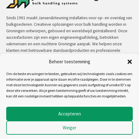
Sinds 1901 maakt Jansen&Heuning installaties voor op- en overslag van
bulkgoederen. Creatieve oplossingen voor bulk handling worden in
Groningen ontworpen, gebouwd en wereldwijd geïnstalleerd. Onze
succesfactoren zijn een eigen engineeringsafdeling, betrokken
vakmensen en een nuchtere Groningse aanpak. We helpen onze
klanten met betrouwbare standaardproducten en professionele
maatwerkoplossingen.
Beheer toestemming
Contact:
+31 (0)50 3126 448
/
sales@jh.nl
Om de beste ervaringen te bieden, gebruiken wij technologieën zoals cookies om
informatie over je apparaat op te slaan en/of te raadplegen. Door in te stemmen
met deze technologieën kunnen wij gegevens zoals surfgedrag of unieke ID's op
lees meer
deze site verwerken. Als je geen toestemming geeft of uw toestemming intrekt,
kan dit een nadelige invloed hebben op bepaalde functies en mogelijkheden.
Volg ons op:
Accepteren
Weiger
Copyright 2026 - Jansen&Heuning
Algemene voorwaarden