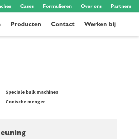
nches
Cases
Formulieren
Over ons
Partners
n
Producten
Contact
Werken bij
Speciale bulk machines
Conische menger
Heuning