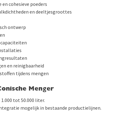
 en cohesieve poeders
ulkdichtheden en deeltjesgroottes
isch ontwerp
sen
 capaciteiten
nstallaties
ngresultaten
gen en reinigbaarheid
istoffen tijdens mengen
Conische Menger
.000 tot 50.000 liter.
tegratie mogelijk in bestaande productielijnen.