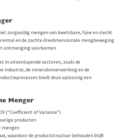
nger
het zorgvuldig mengen van kwetsbare, fijne en slecht
erental en de zachte driedimensionale mengbeweging
ordt ontmenging voorkomen.
 in uiteenlopende sectoren, zoals de
e industrie, de mineralenverwerking en de
productieprocessen biedt deze oplossing een
che Menger
(“Coefficient of Variance”)
voelige producten
et mengen
al, waardoor de productstructuur behouden blijft