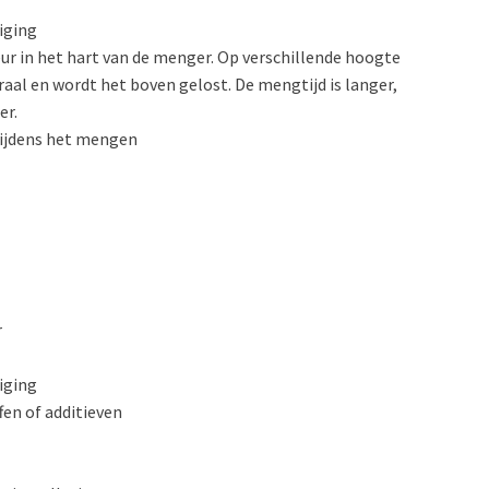
iging
eur in het hart van de menger. Op verschillende hoogte
aal en wordt het boven gelost. De mengtijd is langer,
er.
tijdens het mengen
r
iging
fen of additieven