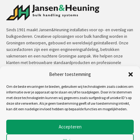
Sinds 1901 maakt Jansen&Heuning installaties voor op- en overslag van
bulkgoederen. Creatieve oplossingen voor bulk handling worden in
Groningen ontworpen, gebouwd en wereldwijd geïnstalleerd. Onze
succesfactoren zijn een eigen engineeringsafdeling, betrokken
vakmensen en een nuchtere Groningse aanpak. We helpen onze
klanten met betrouwbare standaardproducten en professionele
maatwerkoplossingen.
Beheer toestemming
Contact:
+31 (0)50 3126 448
/
sales@jh.nl
Om de beste ervaringen te bieden, gebruiken wij technologieën zoals cookies om
informatie over je apparaat op te slaan en/of te raadplegen. Door in te stemmen
met deze technologieën kunnen wij gegevens zoals surfgedrag of unieke ID's op
lees meer
deze site verwerken. Als je geen toestemming geeft of uw toestemming intrekt,
kan dit een nadelige invloed hebben op bepaalde functies en mogelijkheden.
Volg ons op:
Accepteren