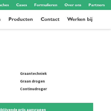
nches
Cases
Formulieren
Over ons
Partners
n
Producten
Contact
Werken bij
Graantechniek
Graan drogen
Continudroger
ijblijvende prijs aanvragen