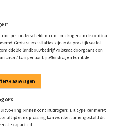
ger
rincipes onderscheiden: continu drogen en discontinu
md. Grotere installaties zijn in de praktijk veelal
 gemiddelde landbouwbedrijf volstaat doorgaans een
an circa 7 ton per uur bij 5%indrogen komt de
fferte aanvragen
ogers
 uitvoering binnen continudrogers. Dit type kenmerkt
or altijd een oplossing kan worden samengesteld die
wenste capaciteit.