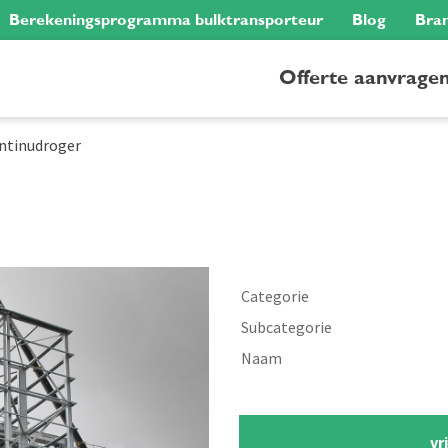
Berekeningsprogramma bulktransporteur
Blog
Bra
Offerte aanvrage
ntinudroger
Categorie
Subcategorie
Naam
vr