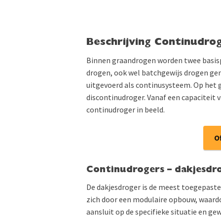
Beschrijving Continudro
Binnen graandrogen worden twee basisp
drogen, ook wel batchgewijs drogen genoe
uitgevoerd als continusysteem. Op het
discontinudroger. Vanaf een capaciteit v
continudroger in beeld.
O
Continudrogers – dakjesdr
De dakjesdroger is de meest toegepaste
zich door een modulaire opbouw, waardo
aansluit op de specifieke situatie en ge