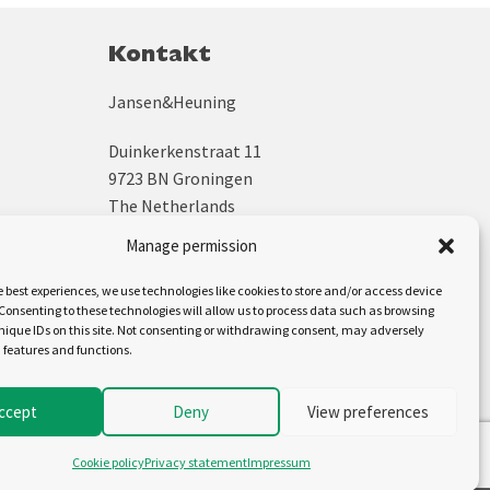
Kontakt
Jansen&Heuning
Duinkerkenstraat 11
9723 BN Groningen
The Netherlands
Manage permission
+31 (0)50 312 64 48
sales@jh.nl
e best experiences, we use technologies like cookies to store and/or access device
Consenting to these technologies will allow us to process data such as browsing
nique IDs on this site. Not consenting or withdrawing consent, may adversely
Uns folgen auf:
n features and functions.
ccept
Deny
View preferences
Cookie policy
Privacy statement
Impressum
Cookiebeleid (EU)
Disclaimer
Privacyverklaring (EU)