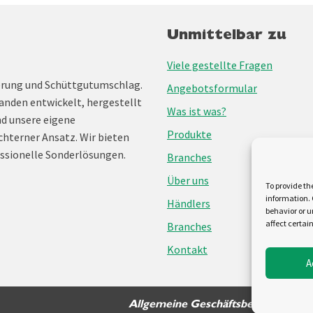
Unmittelbar zu
Viele gestellte Fragen
erung und Schüttgutumschlag.
Angebotsformular
anden entwickelt, hergestellt
Was ist was?
nd unsere eigene
Produkte
chterner Ansatz. Wir bieten
ssionelle Sonderlösungen.
Branches
Über uns
To provide th
information. 
Händlers
behavior or u
affect certai
Branches
Kontakt
A
Allgemeine Geschäftsbedingungen