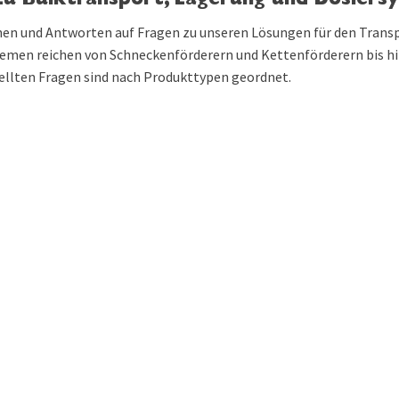
 zu Bulk­transport, Lagerung und Dosier
nen und Antworten auf Fragen zu unseren Lösungen für den Transpo
emen reichen von Schneckenförderern und Kettenförderern bis hin
ellten Fragen sind nach Produkttypen geordnet.