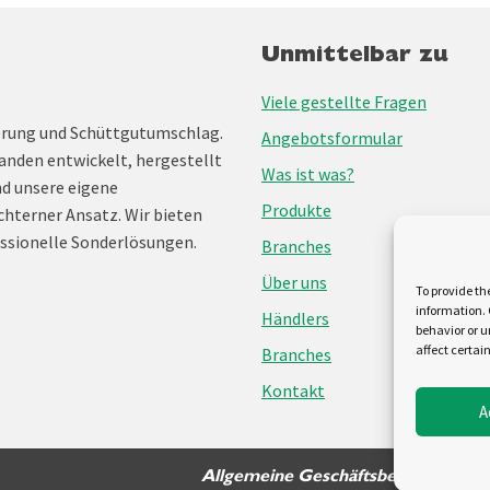
Unmittelbar zu
Viele gestellte Fragen
erung und Schüttgutumschlag.
Angebotsformular
anden entwickelt, hergestellt
Was ist was?
nd unsere eigene
Produkte
chterner Ansatz. Wir bieten
ssionelle Sonderlösungen.
Branches
Über uns
To provide th
information. 
Händlers
behavior or u
affect certai
Branches
Kontakt
A
Allgemeine Geschäftsbedingungen