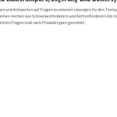
 zu Bulk­transport, Lagerung und Dosier
nen und Antworten auf Fragen zu unseren Lösungen für den Transpo
emen reichen von Schneckenförderern und Kettenförderern bis hin
ellten Fragen sind nach Produkttypen geordnet.