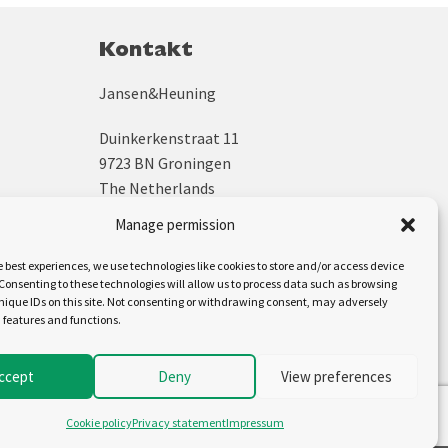
Kontakt
Jansen&Heuning
Duinkerkenstraat 11
9723 BN Groningen
The Netherlands
Manage permission
+31 (0)50 312 64 48
sales@jh.nl
e best experiences, we use technologies like cookies to store and/or access device
Consenting to these technologies will allow us to process data such as browsing
nique IDs on this site. Not consenting or withdrawing consent, may adversely
Uns folgen auf:
n features and functions.
ccept
Deny
View preferences
Cookie policy
Privacy statement
Impressum
Cookiebeleid (EU)
Disclaimer
Privacyverklaring (EU)